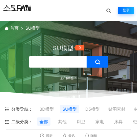
登录
首页
SU模型
SU模型
0
热门标签：
分类导航：
3D模型
SU模型
D5模型
贴图素材
二级分类：
全部
其他
厨卫
家电
床具
柜
最新
最热
随机