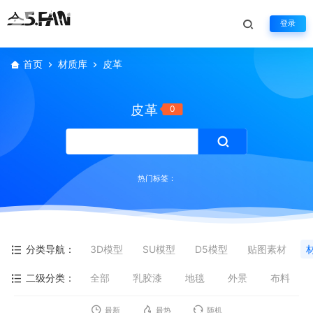
登录
首页
材质库
皮革
皮革
0
热门标签：
分类导航：
3D模型
SU模型
D5模型
贴图素材
二级分类：
全部
乳胶漆
地毯
外景
布料
最新
最热
随机