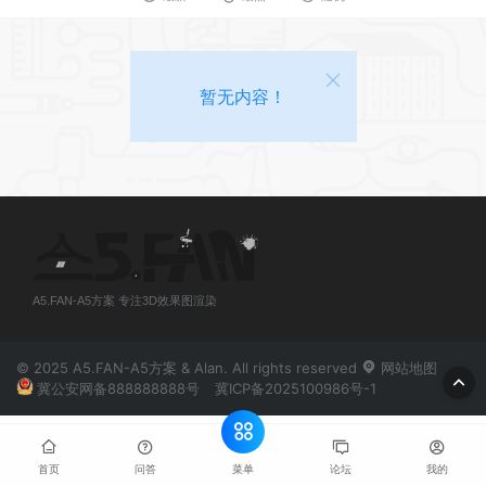
暂无内容！
A5.FAN-A5方案 专注3D效果图渲染
© 2025 A5.FAN-A5方案 & Alan. All rights reserved
网站地图
冀公安网备888888888号
冀ICP备2025100986号-1
菜单
首页
问答
论坛
我的