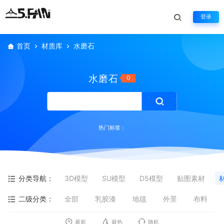
登录
首页
材质库
水磨石
水磨石
0
热门标签：
分类导航：
3D模型
SU模型
D5模型
贴图素材
二级分类：
全部
乳胶漆
地毯
外景
布料
最新
最热
随机