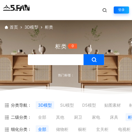
登录
首页
3D模型
柜类
柜类
0
热门标签：
分类导航：
3D模型
SU模型
D5模型
贴图素材
二级分类：
全部
其他
厨卫
家电
床具
柜
细化分类：
全部
储物柜
橱柜
玄关柜
电视柜