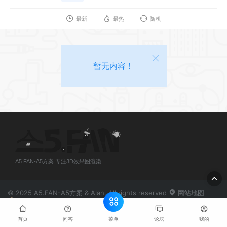
最新
最热
随机
暂无内容！
A5.FAN-A5方案 专注3D效果图渲染
© 2025 A5.FAN-A5方案 & Alan. All rights reserved
网站地图
冀公安网备888888888号
冀ICP备2025100986号-1
菜单
首页
问答
论坛
我的